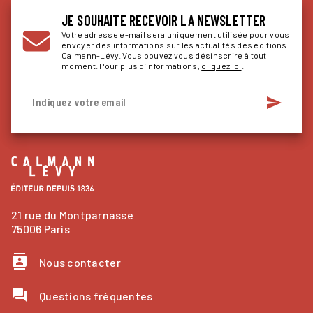
JE SOUHAITE RECEVOIR LA NEWSLETTER
Votre adresse e-mail sera uniquement utilisée pour vous
envoyer des informations sur les actualités des éditions
Calmann-Lévy. Vous pouvez vous désinscrire à tout
moment. Pour plus d’informations,
cliquez ici
.
send
Indiquez votre email
21 rue du Montparnasse
75006 Paris
contacts
Nous contacter
question_answer
Questions fréquentes