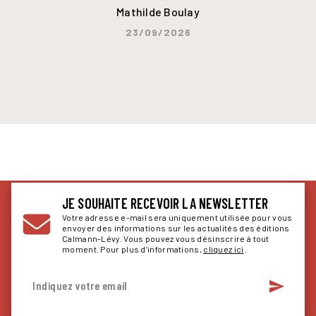
Mathilde Boulay
23/09/2026
JE SOUHAITE RECEVOIR LA NEWSLETTER
Votre adresse e-mail sera uniquement utilisée pour vous
envoyer des informations sur les actualités des éditions
Calmann-Lévy. Vous pouvez vous désinscrire à tout
moment. Pour plus d’informations,
cliquez ici
.
send
Indiquez votre email