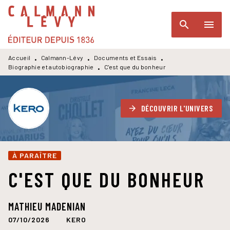
MENU
RECHERCHE
CONTENU
search
menu
PIED DE PAGE
Accueil
Calmann-Lévy
Documents et Essais
•
•
•
Biographie et autobiographie
C'est que du bonheur
•
DÉCOUVRIR L'UNIVERS
arrow_forward
À PARAÎTRE
C'EST QUE DU BONHEUR
MATHIEU MADENIAN
07/10/2026
KERO