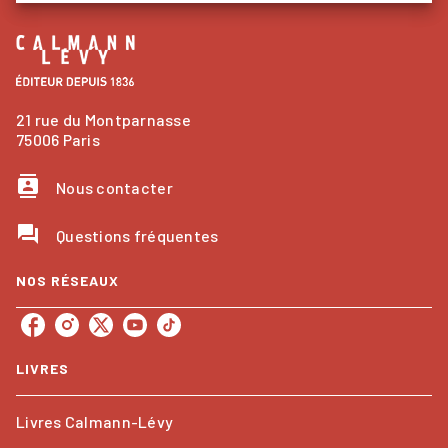
21 rue du Montparnasse
75006 Paris
contacts
Nous contacter
question_answer
Questions fréquentes
NOS RÉSEAUX
LIVRES
Livres Calmann-Lévy