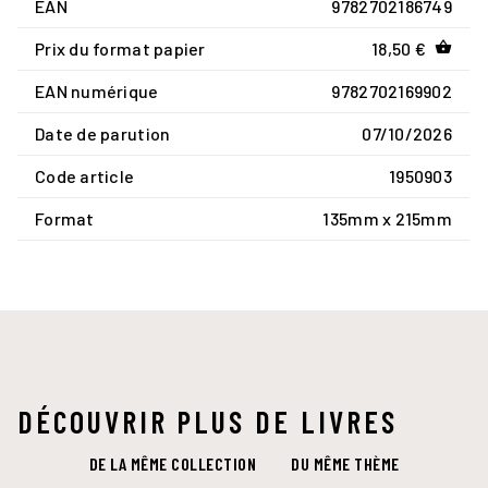
EAN
9782702186749
Prix du format papier
18,50 €
shopping_basket
EAN numérique
9782702169902
Date de parution
07/10/2026
Code article
1950903
Format
135mm x 215mm
DÉCOUVRIR PLUS DE LIVRES
DE LA MÊME COLLECTION
DU MÊME THÈME