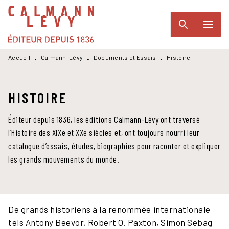
MENU
RECHERCHE
CONTENU
search
menu
PIED DE PAGE
Accueil
Calmann-Lévy
Documents et Essais
Histoire
•
•
•
HISTOIRE
Éditeur depuis 1836, les éditions Calmann-Lévy ont traversé
l’Histoire des XIXe et XXe siècles et, ont toujours nourri leur
catalogue d’essais, études, biographies pour raconter et expliquer
les grands mouvements du monde.
De grands historiens à la renommée internationale
tels Antony Beevor, Robert O. Paxton, Simon Sebag