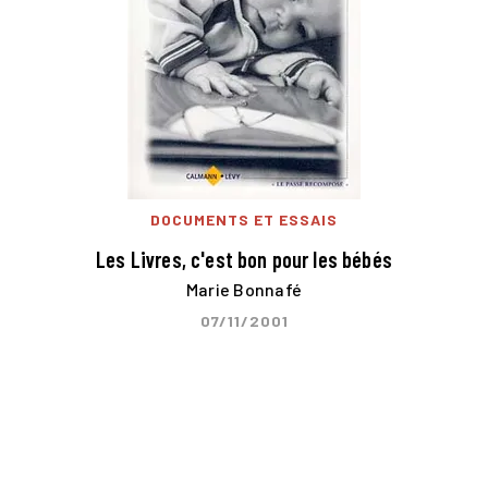
DOCUMENTS ET ESSAIS
Les Livres, c'est bon pour les bébés
Marie Bonnafé
07/11/2001
first_page
chevron_left
chevron_right
last_page
31