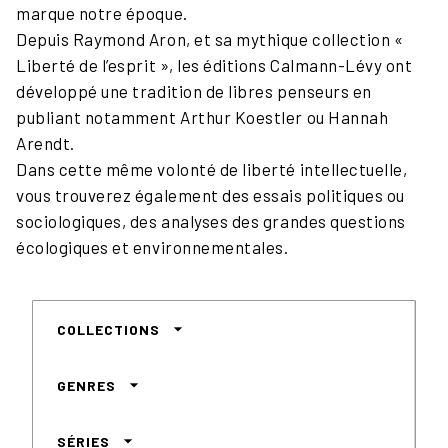
marque notre époque.
Depuis Raymond Aron, et sa mythique collection «
Liberté de l’esprit », les éditions Calmann-Lévy ont
développé une tradition de libres penseurs en
publiant notamment Arthur Koestler ou Hannah
Arendt.
Dans cette même volonté de liberté intellectuelle,
vous trouverez également des essais politiques ou
sociologiques, des analyses des grandes questions
écologiques et environnementales.
arrow_drop_down
COLLECTIONS
arrow_drop_down
GENRES
arrow_drop_down
SÉRIES