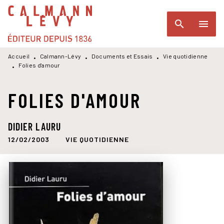
MENU
RECHERCHE
CONTENU
search
menu
PIED DE PAGE
Accueil
Calmann-Lévy
Documents et Essais
Vie quotidienne
•
•
•
Folies d'amour
•
FOLIES D'AMOUR
DIDIER LAURU
12/02/2003
VIE QUOTIDIENNE