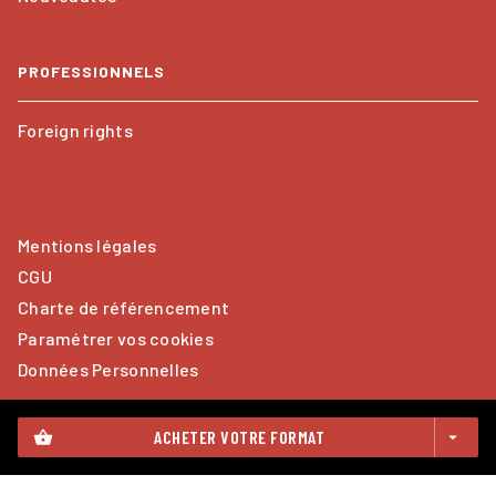
PROFESSIONNELS
Foreign rights
Mentions légales
CGU
Charte de référencement
Paramétrer vos cookies
Données Personnelles
ACHETER VOTRE FORMAT
shopping_basket
arrow_drop_down
CALMANN-LÉVY© 2026