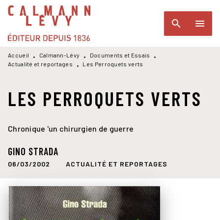
MENU
RECHERCHE
CONTENU
search
menu
PIED DE PAGE
Accueil
Calmann-Lévy
Documents et Essais
•
•
•
Actualité et reportages
Les Perroquets verts
•
LES PERROQUETS VERTS
Chronique 'un chirurgien de guerre
GINO STRADA
06/03/2002
ACTUALITÉ ET REPORTAGES