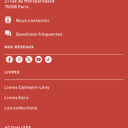
21 rue du Montparnasse
75006 Paris
contacts
Nous contacter
question_answer
Questions fréquentes
NOS RÉSEAUX
LIVRES
Livres Calmann-Lévy
Livres Kero
Les collections
ACTUALITÉS