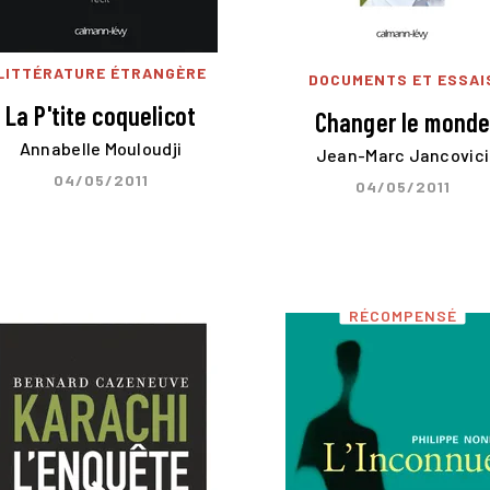
LITTÉRATURE ÉTRANGÈRE
DOCUMENTS ET ESSAI
La P'tite coquelicot
Changer le mond
Annabelle Mouloudji
Jean-Marc Jancovici
04/05/2011
04/05/2011
RÉCOMPENSÉ