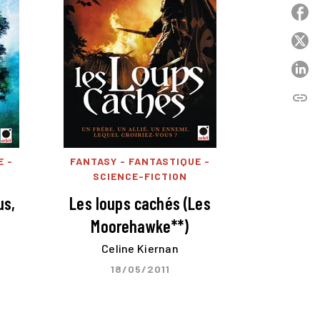
P
P
P
link
C
E -
FANTASY - FANTASTIQUE -
SCIENCE-FICTION
us,
Les loups cachés (Les
Moorehawke**)
Celine Kiernan
18/05/2011