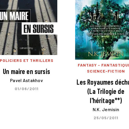
POLICIERS ET THRILLERS
FANTASY - FANTASTIQU
Un maire en sursis
SCIENCE-FICTION
Pavel Astakhov
Les Royaumes déch
01/06/2011
(La Trilogie de
l'héritage**)
N.K. Jemisin
25/05/2011