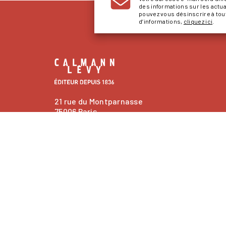
des informations sur les actu
pouvez vous désinscrire à to
d’informations,
cliquez ici
.
21 rue du Montparnasse
75006 Paris
contacts
Nous contacter
question_answer
Questions fréquentes
NOS RÉSEAUX