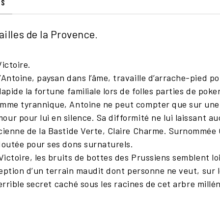
IS
ailles de la Provence
.
Victoire.
Antoine, paysan dans l’âme, travaille d’arrache-pied pou
apide la fortune familiale lors de folles parties de poke
omme tyrannique, Antoine ne peut compter que sur une 
ur pour lui en silence. Sa difformité ne lui laissant au
cienne de la Bastide Verte, Claire Charme. Surnommée C
edoutée pour ses dons surnaturels.
-Victoire, les bruits de bottes des Prussiens semblent l
ception d’un terrain maudit dont personne ne veut, sur le
 terrible secret caché sous les racines de cet arbre mill