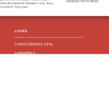
Indiquez votre email
alités des éditions Calmann-Lévy. Vous
ut moment. Pour plus
LIVRES
Livres Calmann-Lévy
Livres Kero
Les collections
PROFESSIONNELS
Foreign rights