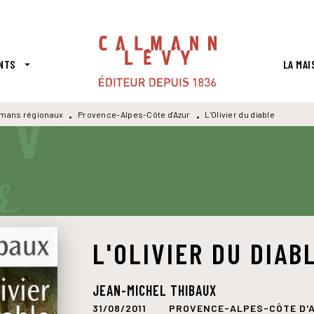
PIED DE PAGE
NTS
LA MAI
arrow_drop_down
mans régionaux
Provence-Alpes-Côte d'Azur
L'Olivier du diable
•
•
L'OLIVIER DU DIAB
JEAN-MICHEL THIBAUX
31/08/2011
PROVENCE-ALPES-CÔTE D'