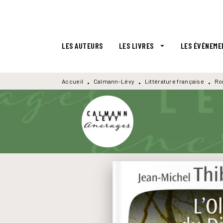
MENU
RECHERCHE
CONTENU
LES AUTEURS
LES LIVRES
LES ÉVÉNEME
arrow_drop_down
Accueil
Calmann-Lévy
Littérature française
Ro
•
•
•