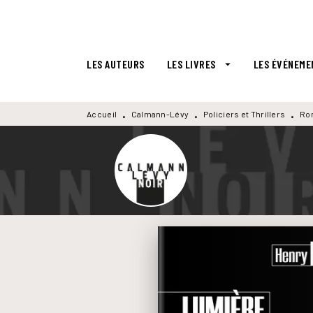
MENU
RECHERCHE
CONTENU
LES AUTEURS
LES LIVRES
LES ÉVÉNEME
arrow_drop_down
Accueil
Calmann-Lévy
Policiers et Thrillers
Ro
•
•
•