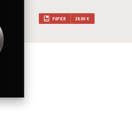
PAPIER
28,90 €