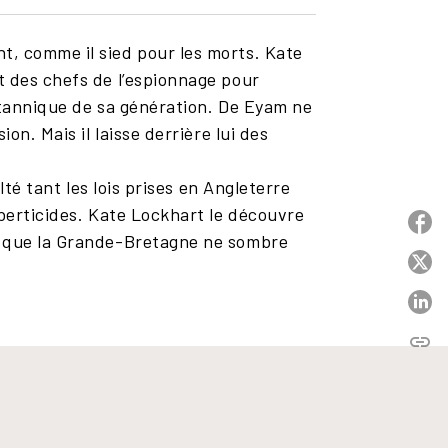
t, comme il sied pour les morts. Kate
t des chefs de l’espionnage pour
ritannique de sa génération. De Eyam ne
on. Mais il laisse derrière lui des
lté tant les lois prises en Angleterre
iberticides. Kate Lockhart le découvre
P
er que la Grande-Bretagne ne sombre
P
P
link
C