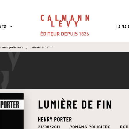
PIED DE PAGE
NTS
LA MAI
arrow_drop_down
mans policiers
Lumière de fin
•
LUMIÈRE DE FIN
HENRY PORTER
21/09/2011
ROMANS POLICIERS
ROB