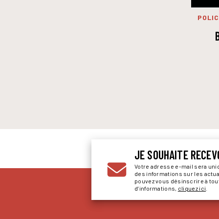
POLIC
JE SOUHAITE RECEV
Votre adresse e-mail sera un
des informations sur les actu
pouvez vous désinscrire à to
d’informations,
cliquez ici
.