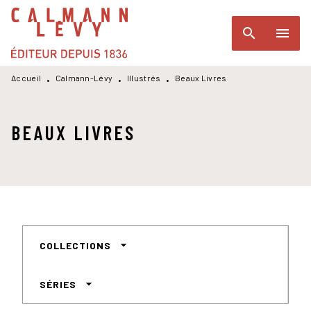
MENU
RECHERCHE
CONTENU
search
menu
PIED DE PAGE
Accueil
Calmann-Lévy
Illustrés
Beaux Livres
•
•
•
BEAUX LIVRES
arrow_drop_down
COLLECTIONS
arrow_drop_down
SÉRIES