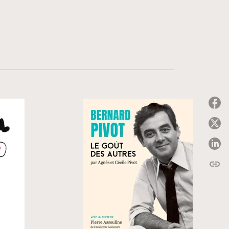
P
P
P
link
C