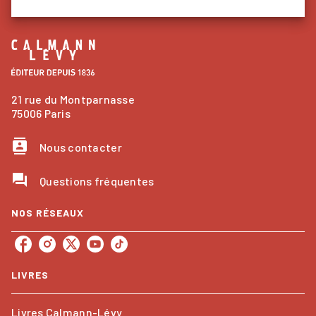
21 rue du Montparnasse
75006 Paris
contacts
Nous contacter
question_answer
Questions fréquentes
NOS RÉSEAUX
LIVRES
Livres Calmann-Lévy