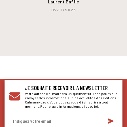
Laurent Baffie
02/11/2023
JE SOUHAITE RECEVOIR LA NEWSLETTER
Votre adresse e-mail sera uniquement utilisée pour vous
envoyer des informations sur les actualités des éditions
Calmann-Lévy. Vous pouvez vous désinscrire à tout
moment. Pour plus d’informations,
cliquez ici
.
send
Indiquez votre email