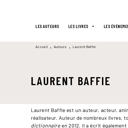
MENU
RECHERCHE
CONTENU
LES AUTEURS
LES LIVRES
LES ÉVÉNEME
arrow_drop_down
Accueil
Auteurs
Laurent Baffie
•
•
LAURENT BAFFIE
Laurent Baffie est un auteur, acteur, an
réalisateur. Auteur de nombreux livres, to
dictionnaire
en 2012. Il a écrit égalemen