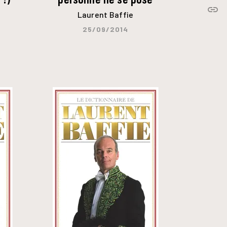
link
C
Laurent Baffie
25/09/2014