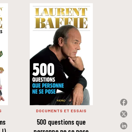
P
S
DOCUMENTS ET ESSAIS
P
oms
500 questions que
P
 !)
personne ne se pose