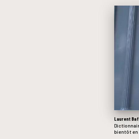
Laurent Baff
Dictionnai
bientôt en l