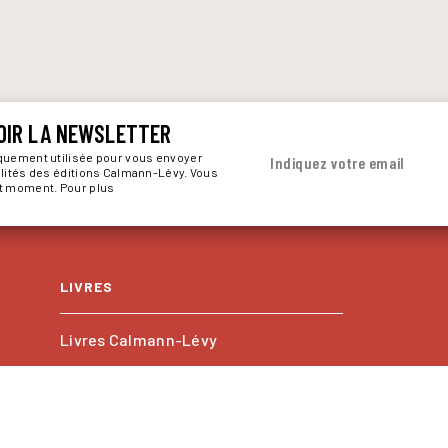
OIR LA NEWSLETTER
iquement utilisée pour vous envoyer
Indiquez votre email
alités des éditions Calmann-Lévy. Vous
ut moment. Pour plus
LIVRES
Livres Calmann-Lévy
Livres Kero
Les collections