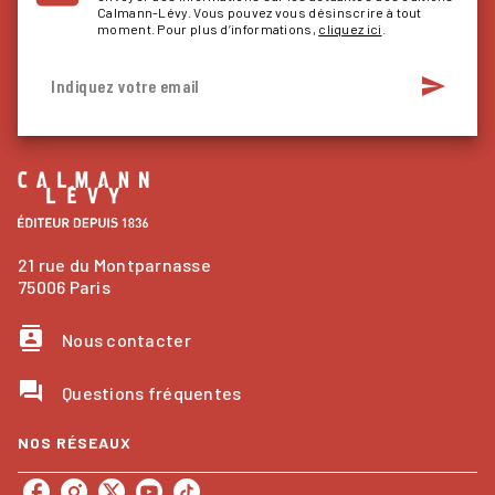
Calmann-Lévy. Vous pouvez vous désinscrire à tout
moment. Pour plus d’informations,
cliquez ici
.
send
Indiquez votre email
21 rue du Montparnasse
75006 Paris
contacts
Nous contacter
question_answer
Questions fréquentes
NOS RÉSEAUX