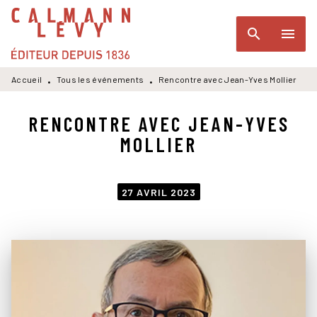
MENU
RECHERCHE
CONTENU
search
menu
PIED DE PAGE
Accueil
Tous les événements
Rencontre avec Jean-Yves Mollier
•
•
RENCONTRE AVEC JEAN-YVES
MOLLIER
27 AVRIL 2023