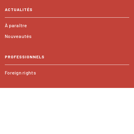
ACTUALITÉS
À paraître
Nouveautés
PROFESSIONNELS
Foreign rights
Mentions légales
CGU
Charte de référencement
Paramétrer vos cookies