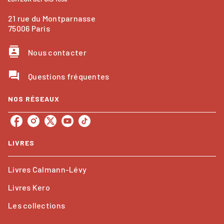
21 rue du Montparnasse
75006 Paris
contacts
Nous contacter
question_answer
Questions fréquentes
NOS RÉSEAUX
LIVRES
Livres Calmann-Lévy
Livres Kero
Les collections