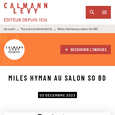
MENU
RECHERCHE
CONTENU
search
menu
PIED DE PAGE
Accueil
Tous les événements
Miles Hyman au salon So BD
•
•
DÉCOUVRIR L'UNIVERS
arrow_forward
MILES HYMAN AU SALON SO BD
03 DÉCEMBRE 2023