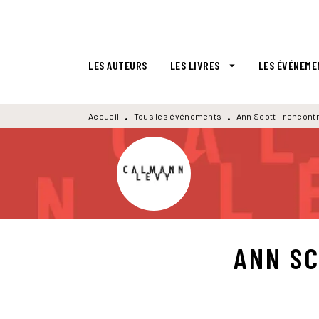
MENU
RECHERCHE
CONTENU
LES AUTEURS
LES LIVRES
LES ÉVÉNEME
arrow_drop_down
Accueil
Tous les événements
Ann Scott - rencont
•
•
ANN SC