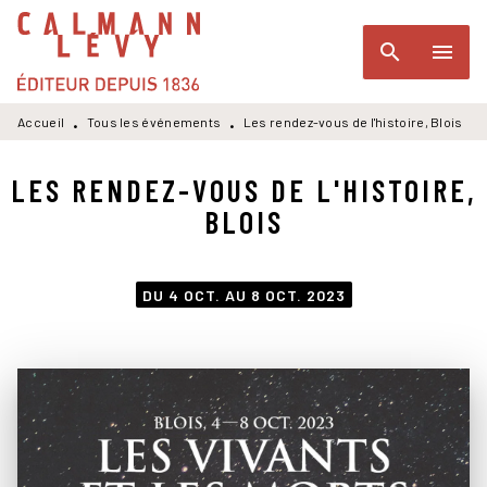
MENU
RECHERCHE
CONTENU
search
menu
PIED DE PAGE
Accueil
Tous les événements
Les rendez-vous de l'histoire, Blois
•
•
LES RENDEZ-VOUS DE L'HISTOIRE,
BLOIS
DU 4 OCT. AU 8 OCT. 2023