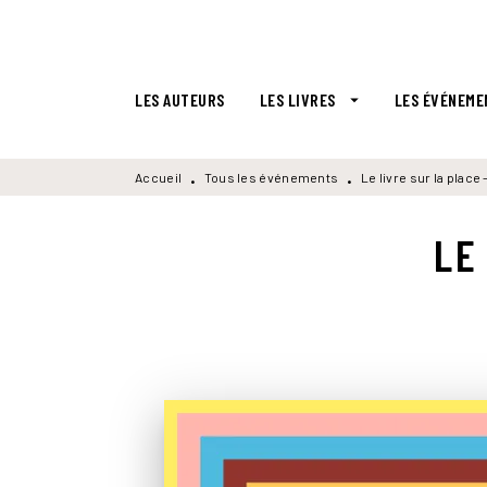
MENU
RECHERCHE
CONTENU
LES AUTEURS
LES LIVRES
LES ÉVÉNEME
arrow_drop_down
Accueil
Tous les événements
Le livre sur la place
•
•
LE