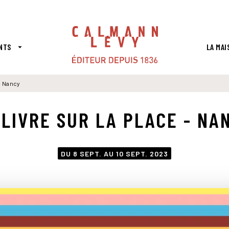
PIED DE PAGE
NTS
LA MAI
arrow_drop_down
 - Nancy
 LIVRE SUR LA PLACE - NA
DU 8 SEPT. AU 10 SEPT. 2023