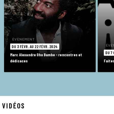
ÉVÈNEMENT
ÉVÈ
DU 3 FÉVR. AU 22 FÉVR. 2024
DU 7 
Marc Alexandre Oho Bambe - rencontres et
dédicaces
Faite
VIDÉOS