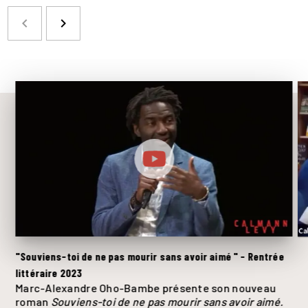
navigate_before
navigate_next
"Souviens-toi de ne pas mourir sans avoir aimé " - Rentrée
R
littéraire 2023
Marc-Alexandre Oho-Bambe présente son nouveau
roman
Souviens-toi de ne pas mourir sans avoir aimé.