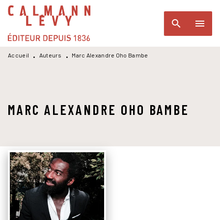
MENU
RECHERCHE
CONTENU
search
menu
PIED DE PAGE
Accueil
Auteurs
Marc Alexandre Oho Bambe
•
•
MARC ALEXANDRE OHO BAMBE