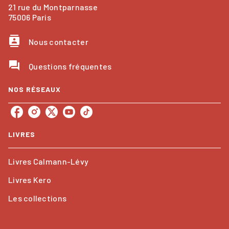
21 rue du Montparnasse
75006 Paris
contacts
Nous contacter
question_answer
Questions fréquentes
NOS RÉSEAUX
LIVRES
Livres Calmann-Lévy
Livres Kero
Les collections