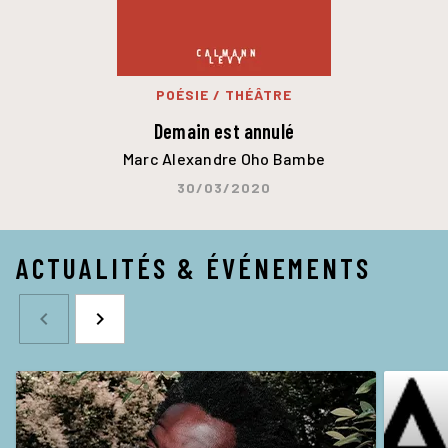
POÉSIE / THÉÂTRE
Demain est annulé
Marc Alexandre Oho Bambe
30/03/2020
ACTUALITÉS & ÉVÉNEMENTS
navigate_before
navigate_next