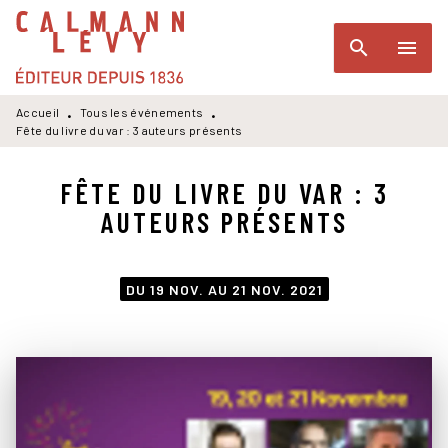
MENU
RECHERCHE
CONTENU
search
menu
PIED DE PAGE
Accueil
Tous les événements
•
•
Fête du livre du var : 3 auteurs présents
FÊTE DU LIVRE DU VAR : 3
AUTEURS PRÉSENTS
DU 19 NOV. AU 21 NOV. 2021