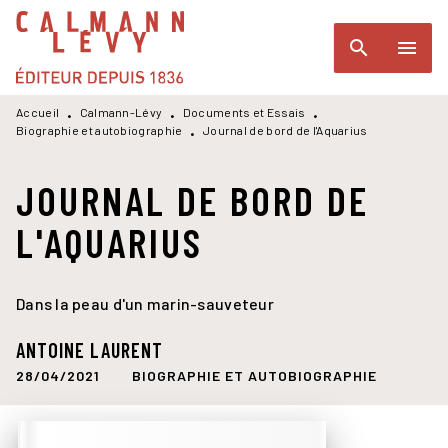
MENU
RECHERCHE
CONTENU
search
menu
PIED DE PAGE
Accueil
Calmann-Lévy
Documents et Essais
•
•
•
Biographie et autobiographie
Journal de bord de l'Aquarius
•
JOURNAL DE BORD DE
L'AQUARIUS
Dans la peau d'un marin-sauveteur
ANTOINE LAURENT
28/04/2021
BIOGRAPHIE ET AUTOBIOGRAPHIE