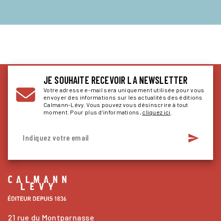
JE SOUHAITE RECEVOIR LA NEWSLETTER
Votre adresse e-mail sera uniquement utilisée pour vous
envoyer des informations sur les actualités des éditions
Calmann-Lévy. Vous pouvez vous désinscrire à tout
moment. Pour plus d’informations,
cliquez ici
.
send
Indiquez votre email
21 rue du Montparnasse