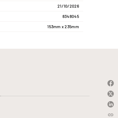
21/10/2026
8348045
153mm x 235mm
P
P
P
link
C