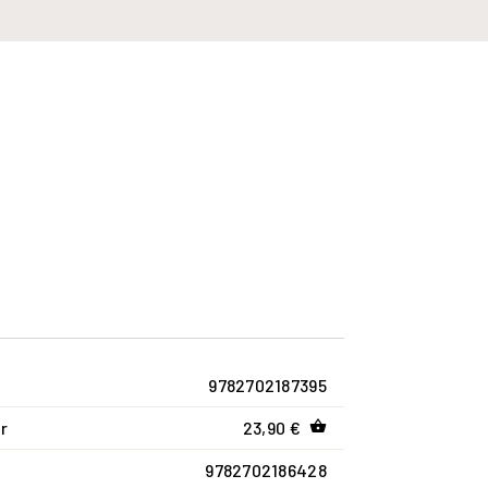
9782702187395
r
23,90 €
shopping_basket
9782702186428