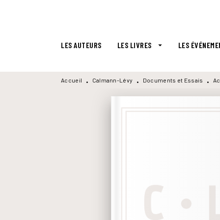
MENU
RECHERCHE
CONTENU
LES AUTEURS
LES LIVRES
LES ÉVÉNEME
arrow_drop_down
Accueil
Calmann-Lévy
Documents et Essais
Ac
•
•
•