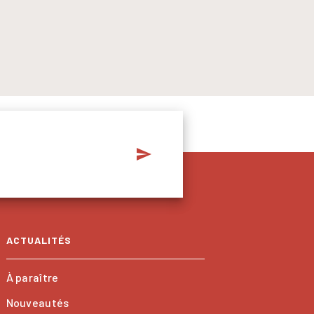
send
ACTUALITÉS
À paraître
Nouveautés