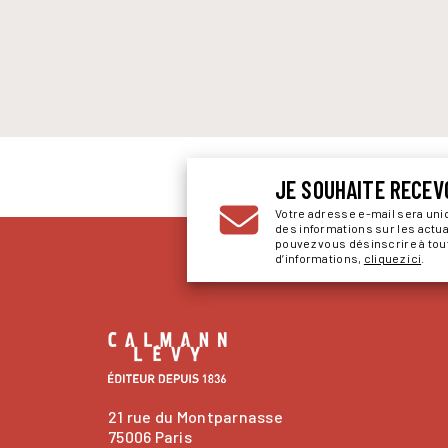
JE SOUHAITE RECEV
Votre adresse e-mail sera un
des informations sur les actu
pouvez vous désinscrire à to
d’informations,
cliquez ici
.
21 rue du Montparnasse
75006 Paris