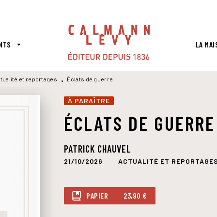
PIED DE PAGE
NTS
LA MAI
arrow_drop_down
tualité et reportages
Éclats de guerre
•
À PARAÎTRE
ÉCLATS DE GUERRE
PATRICK CHAUVEL
21/10/2026
ACTUALITÉ ET REPORTAGE
PAPIER
23,90 €