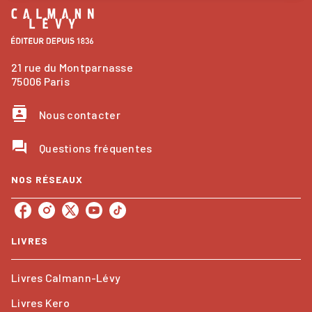
21 rue du Montparnasse
75006 Paris
contacts
Nous contacter
question_answer
Questions fréquentes
NOS RÉSEAUX
LIVRES
Livres Calmann-Lévy
Livres Kero