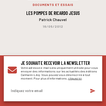
DOCUMENTS ET ESSAIS
LES POMPES DE RICARDO JESUS
Patrick Chauvel
16/05/2012
JE SOUHAITE RECEVOIR LA NEWSLETTER
Votre adresse e-mail sera uniquement utilisée pour vous
envoyer des informations sur les actualités des éditions
Calmann-Lévy. Vous pouvez vous désinscrire à tout
moment. Pour plus d’informations,
cliquez ici
.
send
Indiquez votre email