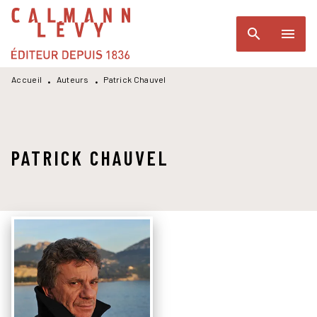
MENU
RECHERCHE
CONTENU
search
menu
PIED DE PAGE
Accueil
Auteurs
Patrick Chauvel
•
•
PATRICK CHAUVEL