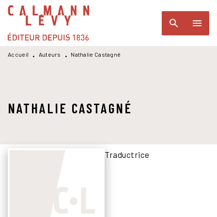
MENU
RECHERCHE
CONTENU
search
menu
PIED DE PAGE
Accueil
Auteurs
Nathalie Castagné
•
•
NATHALIE CASTAGNÉ
Traductrice