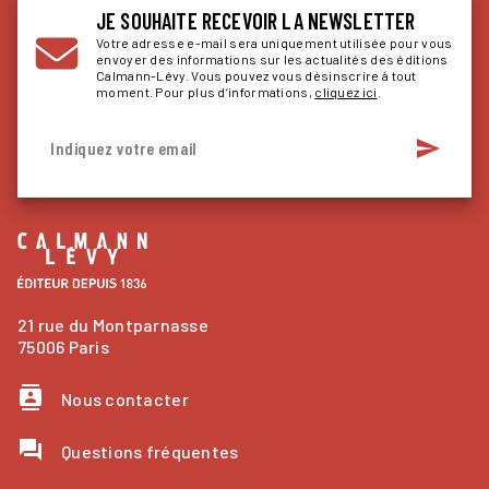
JE SOUHAITE RECEVOIR LA NEWSLETTER
Votre adresse e-mail sera uniquement utilisée pour vous
envoyer des informations sur les actualités des éditions
Calmann-Lévy. Vous pouvez vous désinscrire à tout
moment. Pour plus d’informations,
cliquez ici
.
send
Indiquez votre email
21 rue du Montparnasse
75006 Paris
contacts
Nous contacter
question_answer
Questions fréquentes