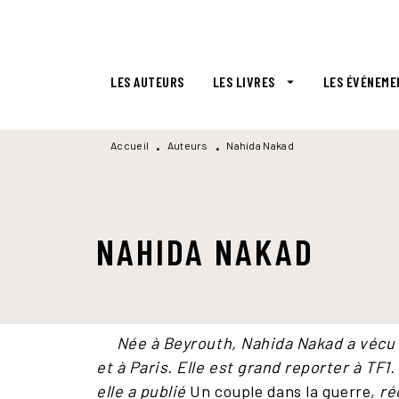
MENU
RECHERCHE
CONTENU
LES AUTEURS
LES LIVRES
LES ÉVÉNEME
arrow_drop_down
Accueil
Auteurs
Nahida Nakad
•
•
NAHIDA NAKAD
Née à Beyrouth, Nahida Nakad a vécu 
et à Paris. Elle est grand reporter à TF
elle a publié
Un couple dans la guerre,
ré