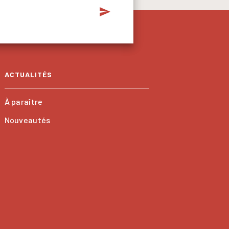
send
ACTUALITÉS
À paraître
Nouveautés