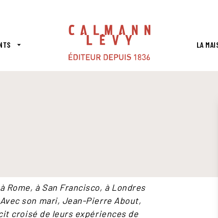
PIED DE PAGE
NTS
LA MAI
arrow_drop_down
à Rome, à San Francisco, à Londres
1. Avec son mari, Jean-Pierre About,
cit croisé de leurs expériences de