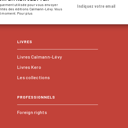
iquement utilisée pour vous envoyer
Indiquez votre email
alités des éditions Calmann-Lévy. Vous
ut moment. Pour plus
LIVRES
Livres Calmann-Lévy
Livres Kero
Les collections
PROFESSIONNELS
Foreign rights