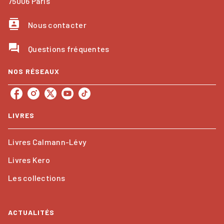
75006 Paris
contacts
Nous contacter
question_answer
Questions fréquentes
NOS RÉSEAUX
LIVRES
Livres Calmann-Lévy
Livres Kero
Les collections
ACTUALITÉS