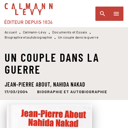
MENU
RECHERCHE
CONTENU
search
menu
PIED DE PAGE
Accueil
Calmann-Lévy
Documents et Essais
•
•
•
Biographie et autobiographie
Un couple dans la guerre
•
UN COUPLE DANS LA
GUERRE
JEAN-PIERRE ABOUT
,
NAHIDA NAKAD
17/03/2004
BIOGRAPHIE ET AUTOBIOGRAPHIE