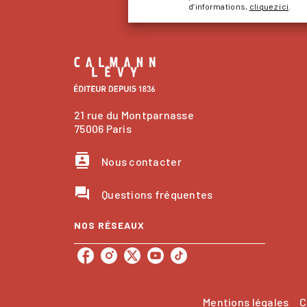
d’informations,
cliquez ici
.
21 rue du Montparnasse
75006 Paris
contacts
Nous contacter
question_answer
Questions fréquentes
NOS RÉSEAUX
Mentions légales
C