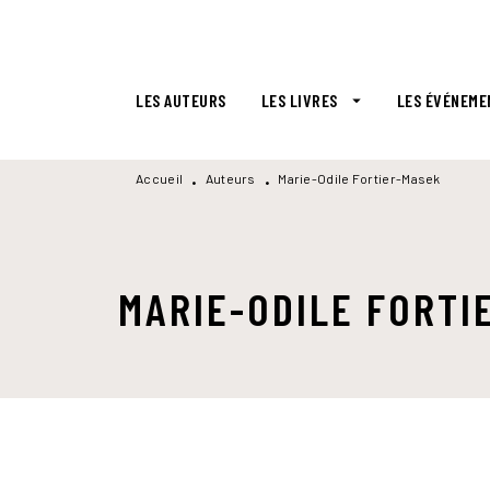
MENU
RECHERCHE
CONTENU
LES AUTEURS
LES LIVRES
LES ÉVÉNEME
arrow_drop_down
Accueil
Auteurs
Marie-Odile Fortier-Masek
•
•
MARIE-ODILE FORTI