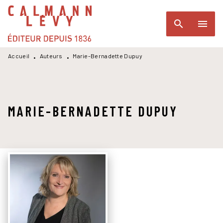
MENU
RECHERCHE
CONTENU
search
menu
PIED DE PAGE
Accueil
Auteurs
Marie-Bernadette Dupuy
•
•
MARIE-BERNADETTE DUPUY