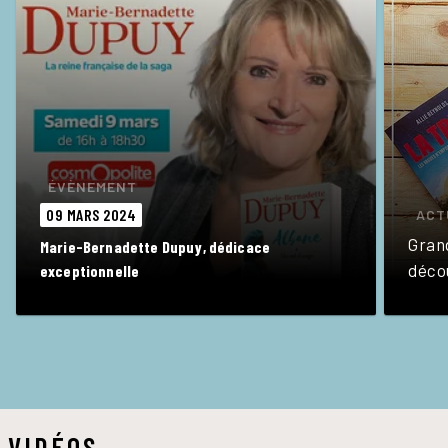
ÉVÈNEMENT
09 MARS 2024
ACT
Grand
Marie-Bernadette Dupuy, dédicace
déco
exceptionnelle
VIDÉOS