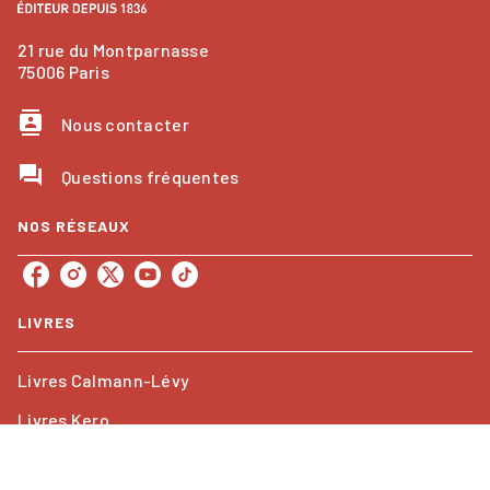
21 rue du Montparnasse
75006 Paris
contacts
Nous contacter
question_answer
Questions fréquentes
NOS RÉSEAUX
LIVRES
Livres Calmann-Lévy
Livres Kero
Les collections