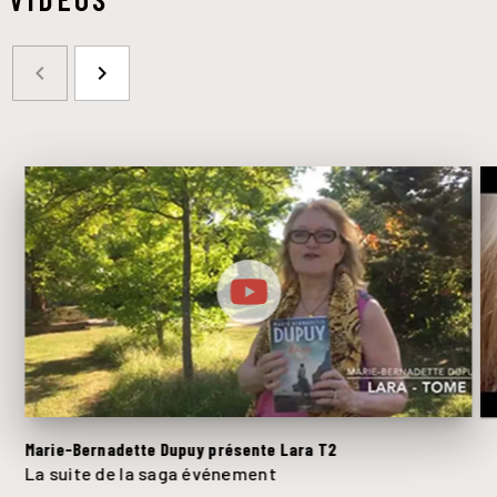
navigate_before
navigate_next
Marie-Bernadette Dupuy présente Lara T2
La suite de la saga événement
F