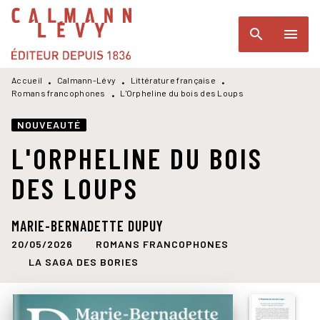
MENU
RECHERCHE
CONTENU
search
menu
PIED DE PAGE
Accueil
Calmann-Lévy
Littérature française
•
•
•
Romans francophones
L'Orpheline du bois des Loups
•
NOUVEAUTÉ
L'ORPHELINE DU BOIS
DES LOUPS
MARIE-BERNADETTE DUPUY
20/05/2026
ROMANS FRANCOPHONES
LA SAGA DES BORIES