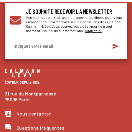
JE SOUHAITE RECEVOIR LA NEWSLETTER
Votre adresse e-mail sera uniquement utilisée pour vous
envoyer des informations sur les actualités des éditions
Calmann-Lévy. Vous pouvez vous désinscrire à tout
moment. Pour plus d’informations,
cliquez ici
.
send
Indiquez votre email
21 rue du Montparnasse
75006 Paris
contacts
Nous contacter
question_answer
Questions fréquentes