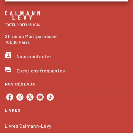
21 rue du Montparnasse
75006 Paris
contacts
Nous contacter
question_answer
Questions fréquentes
NOS RÉSEAUX
LIVRES
Livres Calmann-Lévy