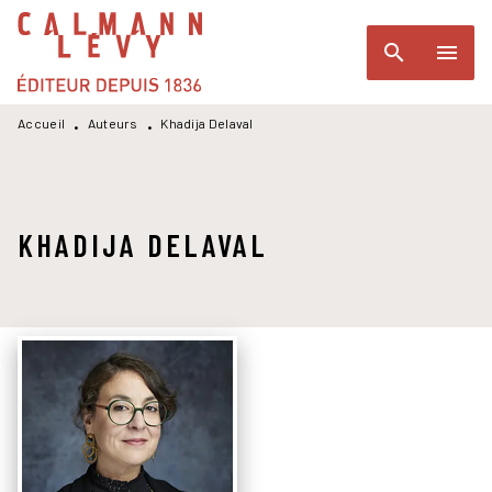
MENU
RECHERCHE
CONTENU
search
menu
PIED DE PAGE
Accueil
Auteurs
Khadija Delaval
•
•
KHADIJA DELAVAL