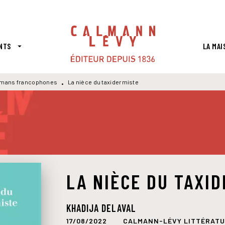
PIED DE PAGE
NTS
LA MAI
arrow_drop_down
mans francophones
La nièce du taxidermiste
•
LA NIÈCE DU TAXI
KHADIJA DELAVAL
17/08/2022
CALMANN-LÉVY LITTÉRAT