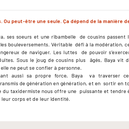
is. Ou peut-être une seule. Ça dépend de la manière d
, ses soeurs et une ribambelle
de cousins passent
us les bouleversements. Véritable
défi à la modération, c
dangereux de naviguer. Les luttes
de pouvoir s’exerce
adultes. Sous le joug de cousins plus
âgés, Baya vit 
 elle ne peut se confier à personne.
rant aussi sa propre force, Baya
va traverser ce
transmis de génération en génération, et en
sortir en t
ce du taxidermiste nous offre une
puissante et tendre 
leur corps et de leur identité.