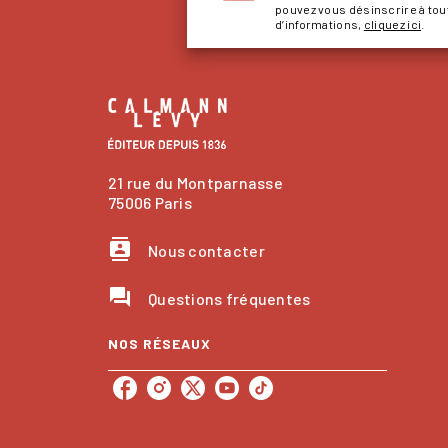
pouvez vous désinscrire à to
d’informations,
cliquez ici
.
21 rue du Montparnasse
75006 Paris
contacts
Nous contacter
question_answer
Questions fréquentes
NOS RÉSEAUX