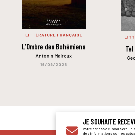
LITTÉRATURE FRANÇAISE
LIT
L'Ombre des Bohémiens
Tel
Antonin Malroux
Geo
16/09/2026
JE SOUHAITE RECEV
Votre adresse e-mail sera un
des informations sur les actu