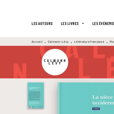
MENU
RECHERCHE
CONTENU
LES AUTEURS
LES LIVRES
LES ÉVÉNEME
arrow_drop_down
Accueil
Calmann-Lévy
Littérature française
Ro
•
•
•