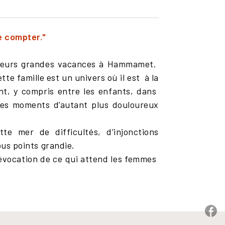
e compter."
 leurs grandes vacances à Hammamet.
ette famille est un univers où il est
à la
nt, y compris entre les enfants, dans
des moments d’autant plus douloureux
tte mer de difficultés, d’injonctions
ous points grandie.
évocation de ce qui attend les femmes
P