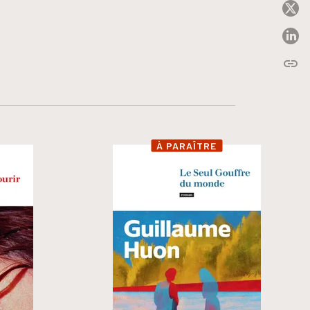
P
P
link
C
À PARAÎTRE