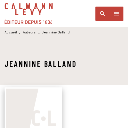
MENU
RECHERCHE
CONTENU
search
menu
PIED DE PAGE
Accueil
Auteurs
Jeannine Balland
•
•
JEANNINE BALLAND