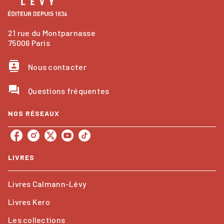
21 rue du Montparnasse
75006 Paris
contacts
Nous contacter
question_answer
Questions fréquentes
NOS RÉSEAUX
LIVRES
Livres Calmann-Lévy
Livres Kero
Les collections