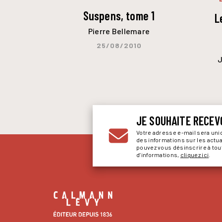
Suspens, tome 1
L
Pierre Bellemare
25/08/2010
J
JE SOUHAITE RECEV
Votre adresse e-mail sera un
des informations sur les actu
pouvez vous désinscrire à to
d’informations,
cliquez ici
.