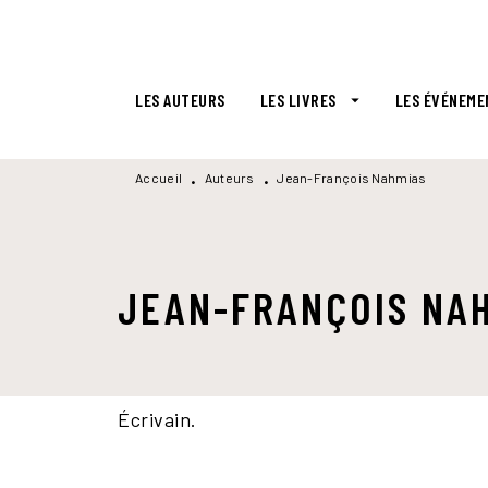
MENU
RECHERCHE
CONTENU
LES AUTEURS
LES LIVRES
LES ÉVÉNEME
arrow_drop_down
Accueil
Auteurs
Jean-François Nahmias
•
•
JEAN-FRANÇOIS NA
Écrivain.