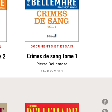
DOCUMENTS ET ESSAIS
S
Crimes de sang tome 1
e 2
Pierre Bellemare
14/02/2018
P
P