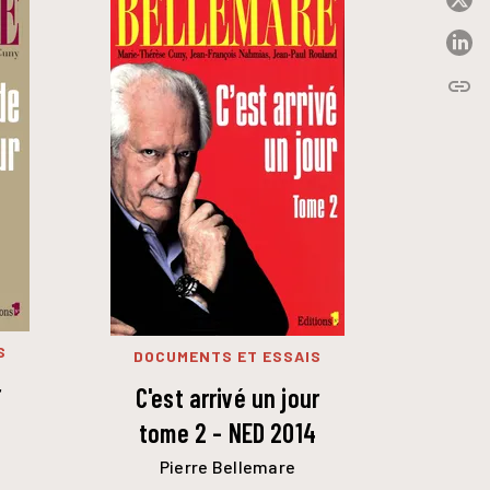
P
link
C
S
DOCUMENTS ET ESSAIS
r
C'est arrivé un jour
tome 2 - NED 2014
Pierre Bellemare