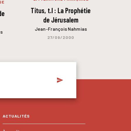
SE
Titus, t.I : La Prophétie
 de
de Jérusalem
Jean-François Nahmias
as
27/09/2000
send
ACTUALITÉS