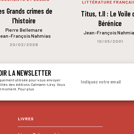
LITTÉRATURE FRANÇAI
es Grands crimes de
Titus, t.II : Le Voile
l'histoire
Bérénice
Pierre Bellemare
Jean-François Nahmi
ean-François Nahmias
10/05/2001
20/02/2008
OIR LA NEWSLETTER
iquement utilisée pour vous envoyer
Indiquez votre email
alités des éditions Calmann-Lévy. Vous
ut moment. Pour plus
LIVRES