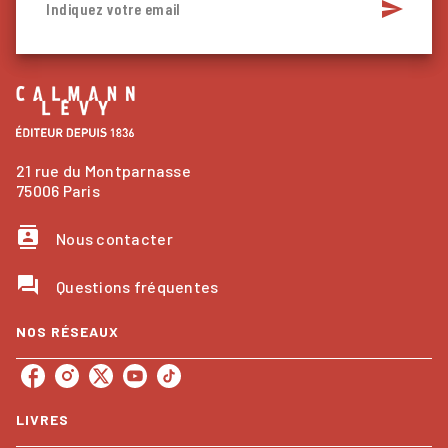
send
Indiquez votre email
21 rue du Montparnasse
75006 Paris
contacts
Nous contacter
question_answer
Questions fréquentes
NOS RÉSEAUX
LIVRES