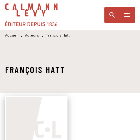
MENU
RECHERCHE
CONTENU
search
menu
PIED DE PAGE
Accueil
Auteurs
François Hatt
•
•
FRANÇOIS HATT