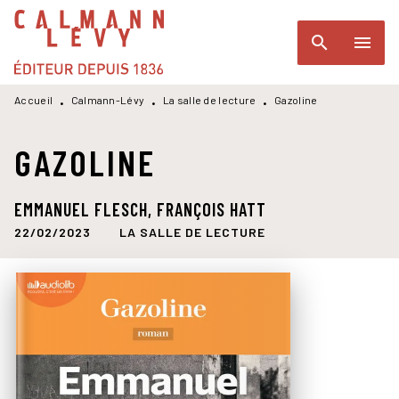
MENU
RECHERCHE
CONTENU
search
menu
PIED DE PAGE
Accueil
Calmann-Lévy
La salle de lecture
Gazoline
•
•
•
GAZOLINE
EMMANUEL FLESCH
,
FRANÇOIS HATT
22/02/2023
LA SALLE DE LECTURE