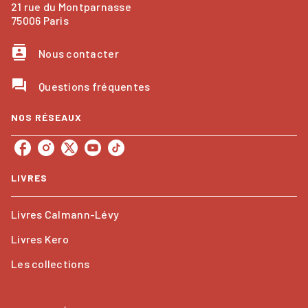
21 rue du Montparnasse
75006 Paris
contacts
Nous contacter
question_answer
Questions fréquentes
NOS RÉSEAUX
LIVRES
Livres Calmann-Lévy
Livres Kero
Les collections