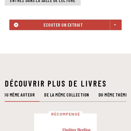
ENTREZ DANS LA SALLE DE LECTURE
ECOUTER UN EXTRAIT
play_circle_filled
arrow_drop_down
DÉCOUVRIR PLUS DE LIVRES
DU MÊME AUTEUR
DE LA MÊME COLLECTION
DU MÊME THÈME
RÉCOMPENSÉ