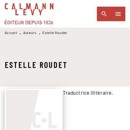
MENU
RECHERCHE
CONTENU
search
menu
PIED DE PAGE
Accueil
Auteurs
Estelle Roudet
•
•
ESTELLE ROUDET
Traductrice littéraire.