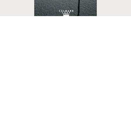
POLICIERS ET THRILLERS
Et la glace se fissura
Matt Goldman
20/02/2019