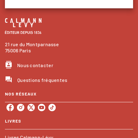
21 rue du Montparnasse
75006 Paris
contacts
Nous contacter
question_answer
Questions fréquentes
NOS RÉSEAUX
LIVRES
Livres Calmann-Lévy