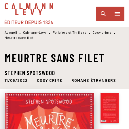
MENU
RECHERCHE
CONTENU
search
menu
PIED DE PAGE
Accueil
Calmann-Lévy
Policiers et Thrillers
Cosy crime
•
•
•
•
Meurtre sans filet
MEURTRE SANS FILET
STEPHEN SPOTSWOOD
11/05/2022
COSY CRIME
ROMANS ÉTRANGERS