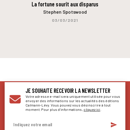
La fortune sourit aux disparus
Stephen Spotswood
03/03/2021
JE SOUHAITE RECEVOIR LA NEWSLETTER
Votre adresse e-mail sera uniquement utilisée pour vous
envoyer des informations sur les actualités des éditions
Calmann-Lévy. Vous pouvez vous désinscrire à tout
moment. Pour plus d’informations,
cliquez ici
.
send
Indiquez votre email