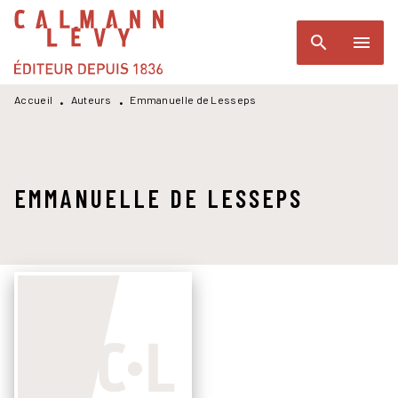
MENU
RECHERCHE
CONTENU
search
menu
PIED DE PAGE
Accueil
Auteurs
Emmanuelle de Lesseps
•
•
EMMANUELLE DE LESSEPS