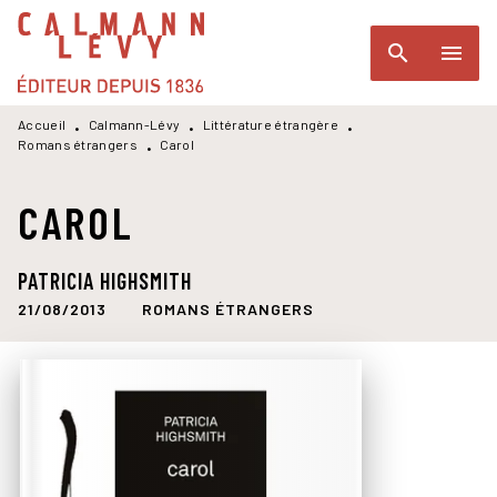
MENU
RECHERCHE
CONTENU
search
menu
PIED DE PAGE
Accueil
Calmann-Lévy
Littérature étrangère
•
•
•
Romans étrangers
Carol
•
CAROL
PATRICIA HIGHSMITH
21/08/2013
ROMANS ÉTRANGERS