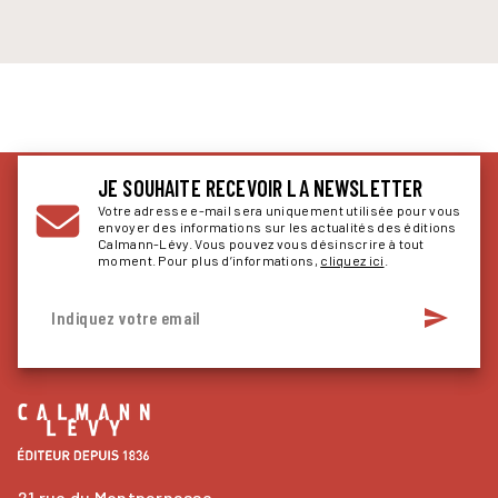
JE SOUHAITE RECEVOIR LA NEWSLETTER
Votre adresse e-mail sera uniquement utilisée pour vous
envoyer des informations sur les actualités des éditions
Calmann-Lévy. Vous pouvez vous désinscrire à tout
moment. Pour plus d’informations,
cliquez ici
.
send
Indiquez votre email
21 rue du Montparnasse