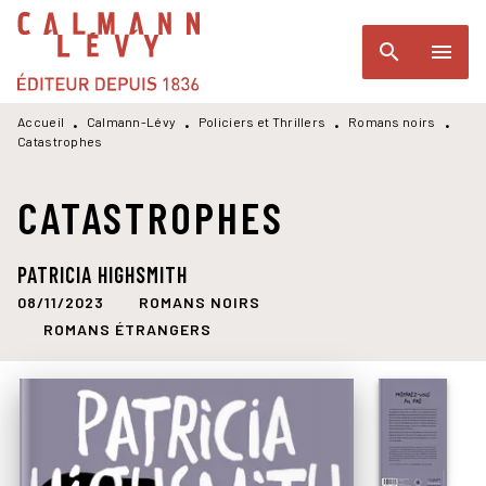
MENU
RECHERCHE
CONTENU
search
menu
PIED DE PAGE
Accueil
Calmann-Lévy
Policiers et Thrillers
Romans noirs
•
•
•
•
Catastrophes
CATASTROPHES
PATRICIA HIGHSMITH
08/11/2023
ROMANS NOIRS
ROMANS ÉTRANGERS