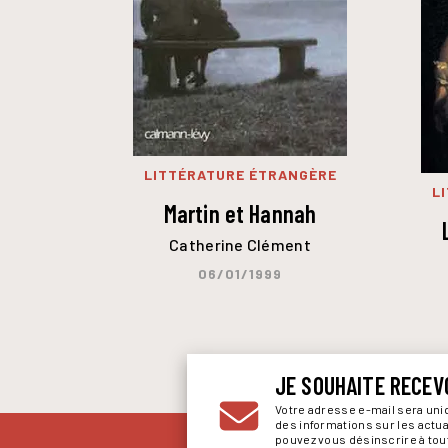
LITTÉRATURE ÉTRANGÈRE
L
Martin et Hannah
Catherine Clément
06/01/1999
JE SOUHAITE RECEV
Votre adresse e-mail sera un
des informations sur les actu
pouvez vous désinscrire à to