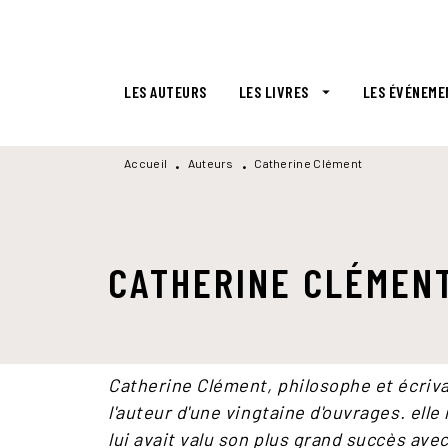
MENU
RECHERCHE
CONTENU
LES AUTEURS
LES LIVRES
LES ÉVÉNEME
arrow_drop_down
Accueil
Auteurs
Catherine Clément
•
•
CATHERINE CLÉMEN
Catherine Clément, philosophe et écrivai
l'auteur d'une vingtaine d'ouvrages. elle
lui avait valu son plus grand succès ave