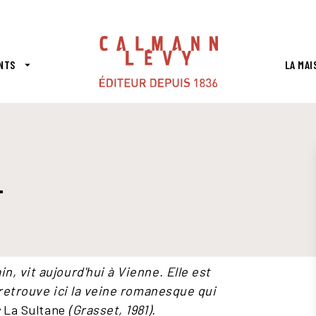
PIED DE PAGE
NTS
LA MAI
arrow_drop_down
T
n, vit aujourd'hui à Vienne. Elle est
 retrouve ici la veine romanesque qui
c
La Sultane
(Grasset, 1981).