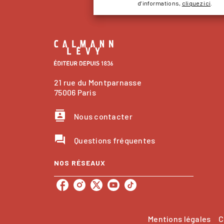
d’informations,
cliquez ici
.
21 rue du Montparnasse
75006 Paris
contacts
Nous contacter
question_answer
Questions fréquentes
NOS RÉSEAUX
Mentions légales
C