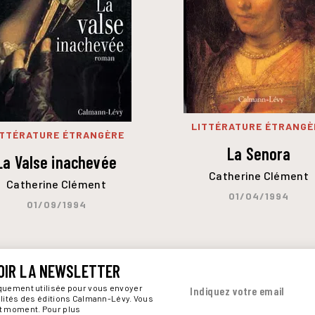
LITTÉRATURE ÉTRANGÈ
ITTÉRATURE ÉTRANGÈRE
La Senora
La Valse inachevée
Catherine Clément
Catherine Clément
01/04/1994
01/09/1994
OIR LA NEWSLETTER
iquement utilisée pour vous envoyer
Indiquez votre email
alités des éditions Calmann-Lévy. Vous
ut moment. Pour plus