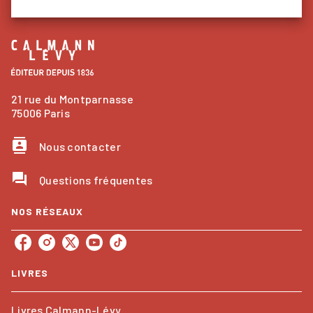
21 rue du Montparnasse
75006 Paris
contacts
Nous contacter
question_answer
Questions fréquentes
NOS RÉSEAUX
LIVRES
Livres Calmann-Lévy