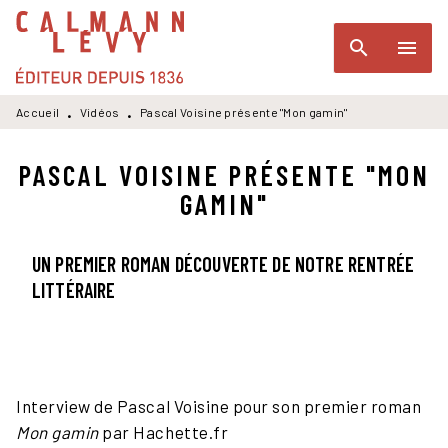
MENU
RECHERCHE
CONTENU
search
menu
PIED DE PAGE
Accueil
Vidéos
Pascal Voisine présente "Mon gamin"
•
•
PASCAL VOISINE PRÉSENTE "MON
GAMIN"
UN PREMIER ROMAN DÉCOUVERTE DE NOTRE RENTRÉE
LITTÉRAIRE
Interview de Pascal Voisine pour son premier roman
Mon gamin
par Hachette.fr