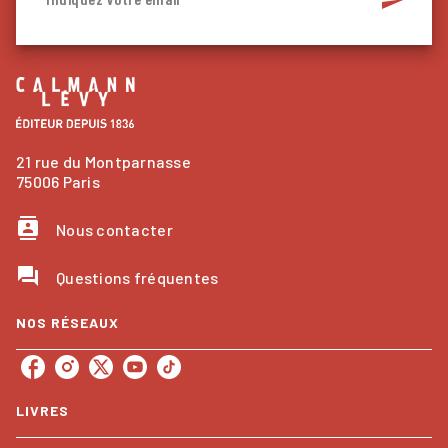
21 rue du Montparnasse
75006 Paris
contacts
Nous contacter
question_answer
Questions fréquentes
NOS RÉSEAUX
LIVRES