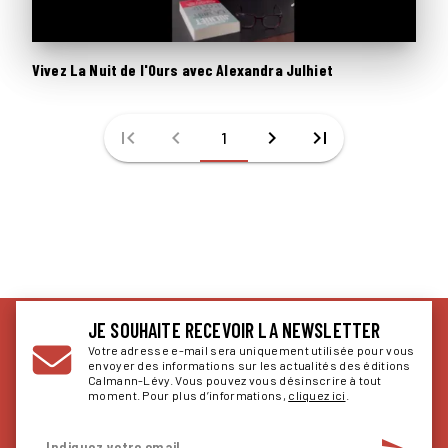
Vivez La Nuit de l'Ours avec Alexandra Julhiet
first_page
chevron_left
chevron_right
last_page
1
JE SOUHAITE RECEVOIR LA NEWSLETTER
Votre adresse e-mail sera uniquement utilisée pour vous
envoyer des informations sur les actualités des éditions
Calmann-Lévy. Vous pouvez vous désinscrire à tout
moment. Pour plus d’informations,
cliquez ici
.
send
Indiquez votre email