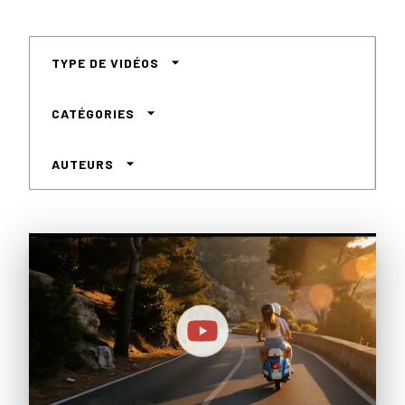
arrow_drop_down
TYPE DE VIDÉOS
arrow_drop_down
CATÉGORIES
arrow_drop_down
AUTEURS