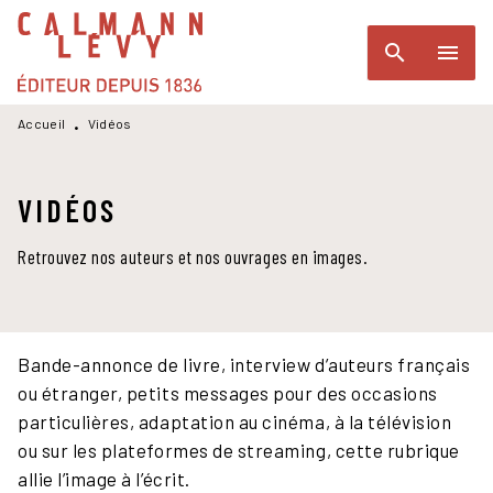
MENU
RECHERCHE
CONTENU
search
menu
PIED DE PAGE
Accueil
Vidéos
•
VIDÉOS
Retrouvez nos auteurs et nos ouvrages en images.
Bande-annonce de livre, interview d’auteurs français
ou étranger, petits messages pour des occasions
particulières, adaptation au cinéma, à la télévision
ou sur les plateformes de streaming, cette rubrique
allie l’image à l’écrit.