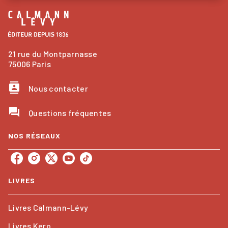
21 rue du Montparnasse
75006 Paris
contacts
Nous contacter
question_answer
Questions fréquentes
NOS RÉSEAUX
LIVRES
Livres Calmann-Lévy
Livres Kero