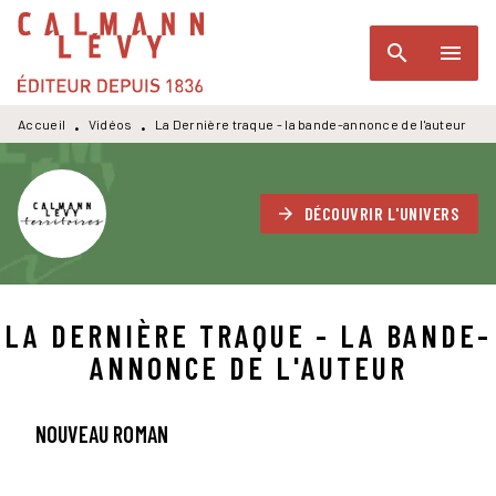
MENU
RECHERCHE
CONTENU
search
menu
PIED DE PAGE
Accueil
Vidéos
La Dernière traque - la bande-annonce de l'auteur
•
•
DÉCOUVRIR L'UNIVERS
arrow_forward
LA DERNIÈRE TRAQUE - LA BANDE-
ANNONCE DE L'AUTEUR
NOUVEAU ROMAN