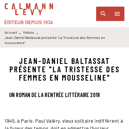
MENU
RECHERCHE
CONTENU
search
menu
PIED DE PAGE
Accueil
Vidéos
•
•
Jean-Daniel Baltassat présente "La Tristesse des femmes en
mousseline"
JEAN-DANIEL BALTASSAT
PRÉSENTE "LA TRISTESSE DES
FEMMES EN MOUSSELINE"
UN ROMAN DE LA RENTRÉE LITTÉRAIRE 2018
1945, à Paris. Paul Valéry, vieux solitaire indifférent à
la fureur des temps, doit en admettre l’horreur.