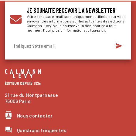
JE SOUHAITE RECEVOIR LA NEWSLETTER
Votre adresse e-mail sera uniquement utilisée pour vous
envoyer des informations sur les actualités des éditions
Calmann-Lévy. Vous pouvez vous désinscrire à tout
moment. Pour plus d’informations,
cliquez ici
.
send
Indiquez votre email
21 rue du Montparnasse
75006 Paris
contacts
Nous contacter
question_answer
Questions fréquentes