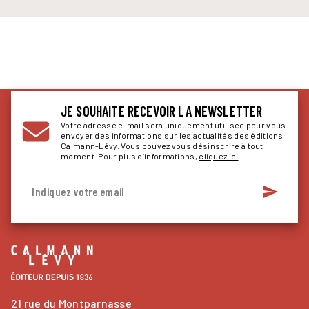
JE SOUHAITE RECEVOIR LA NEWSLETTER
Votre adresse e-mail sera uniquement utilisée pour vous
envoyer des informations sur les actualités des éditions
Calmann-Lévy. Vous pouvez vous désinscrire à tout
moment. Pour plus d’informations,
cliquez ici
.
send
Indiquez votre email
21 rue du Montparnasse