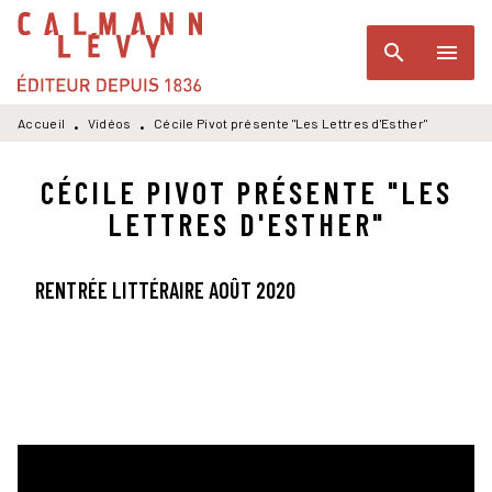
MENU
RECHERCHE
CONTENU
search
menu
PIED DE PAGE
Accueil
Vidéos
Cécile Pivot présente "Les Lettres d'Esther"
•
•
CÉCILE PIVOT PRÉSENTE "LES
LETTRES D'ESTHER"
RENTRÉE LITTÉRAIRE AOÛT 2020