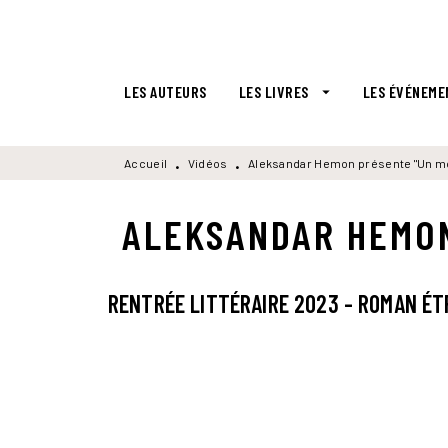
MENU
RECHERCHE
CONTENU
LES AUTEURS
LES LIVRES
LES ÉVÉNEME
arrow_drop_down
Accueil
Vidéos
Aleksandar Hemon présente "Un mon
•
•
ALEKSANDAR HEMON
RENTRÉE LITTÉRAIRE 2023 - ROMAN É