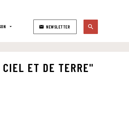
search
SON
arrow_drop_down
NEWSLETTER
email
search
CIEL ET DE TERRE"