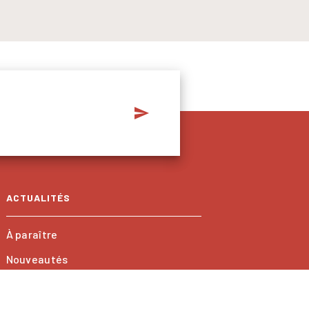
send
ACTUALITÉS
À paraître
Nouveautés