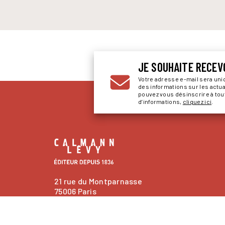
JE SOUHAITE RECEV
Votre adresse e-mail sera un
des informations sur les actu
pouvez vous désinscrire à to
d’informations,
cliquez ici
.
21 rue du Montparnasse
75006 Paris
contacts
Nous contacter