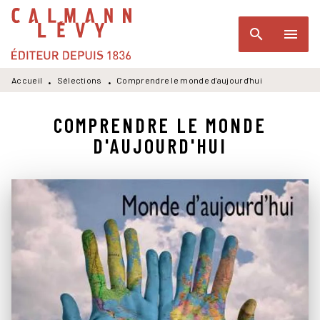
MENU
RECHERCHE
CONTENU
search
menu
PIED DE PAGE
Accueil
Sélections
Comprendre le monde d'aujourd'hui
•
•
COMPRENDRE LE MONDE
D'AUJOURD'HUI