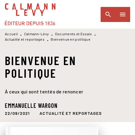
MENU
RECHERCHE
CONTENU
search
menu
PIED DE PAGE
Accueil
Calmann-Lévy
Documents et Essais
•
•
•
Actualité et reportages
Bienvenue en politique
•
BIENVENUE EN
POLITIQUE
À ceux qui sont tentés de renoncer
EMMANUELLE WARGON
22/09/2021
ACTUALITÉ ET REPORTAGES